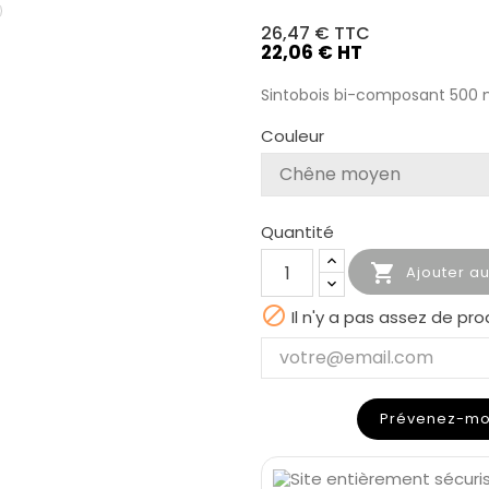
26,47 €
TTC
22,06 € HT
Sintobois bi-composant 500 
Couleur
Quantité

Ajouter a

Il n'y a pas assez de pro
Prévenez-moi 