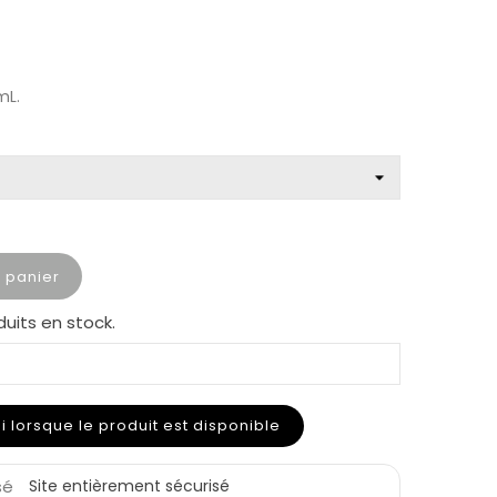
mL.
u panier
duits en stock.
lorsque le produit est disponible
Site entièrement sécurisé