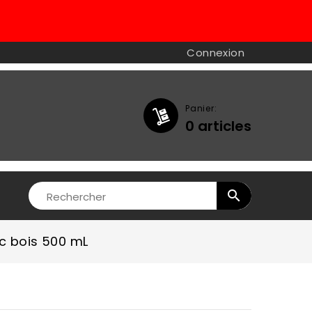
Connexion
Panier:
0
articles

c bois 500 mL