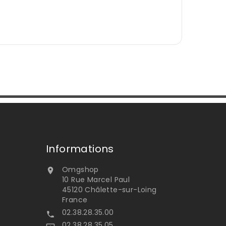
Informations
Omgshop

10 Rue Marcel Paul
45120 Châlette-sur-Loing
France
02.38.28.35.00

02.38.28.35.05