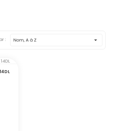
ar :

Nom, A à Z
14DL
x