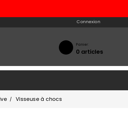
Connexion
Panier:
0
articles

ive
Visseuse à chocs