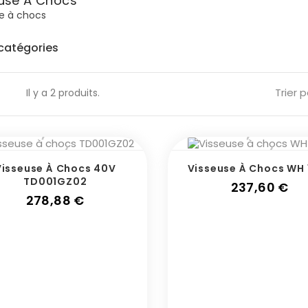
use À Chocs
e à chocs
catégories
Trier p
Il y a 2 produits.
Visseuse À Chocs 40V
Visseuse À Chocs WH 
TD001GZ02
Pri
237,60 €
Prix
278,88 €