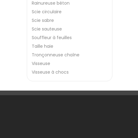
Rainureuse béton
Scie circulaire
Scie sabre
Scie sauteuse
Souffleur à feuilles
Taille haie
Tronçonneuse chaîne
Visseuse
Visseuse à chocs
Une Question ?
Notre
Contactez-nous
Livrai