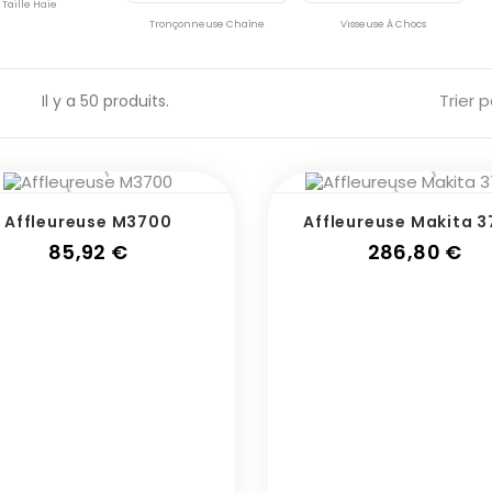
Taille Haie
Tronçonneuse Chaîne
Visseuse À Chocs
Trier p
Il y a 50 produits.
Affleureuse M3700
Affleureuse Makita 3
Prix
Pri
85,92 €
286,80 €