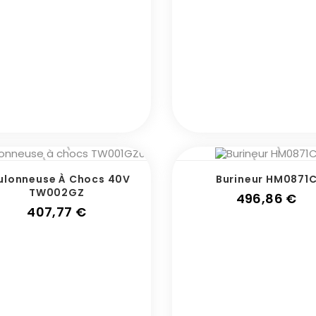
ulonneuse À Chocs 40V
Burineur HM0871
TW002GZ
Pri
496,86 €
Prix
407,77 €