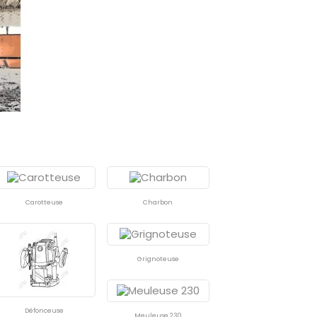
Carotteuse
Charbon
Grignoteuse
Défonceuse
Meuleuse 230