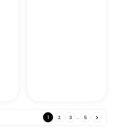
…
1
2
3
5
