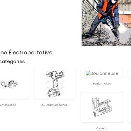
ne Électroportative
catégories
Boulonneuse
Affleureuse
Boulonneuse Sans Fil
Cloueur