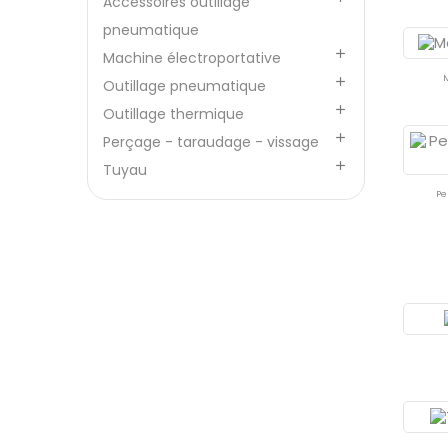
Accessoires outillage
pneumatique

Machine électroportative

Outillage pneumatique

Outillage thermique

Perçage - taraudage - vissage

Tuyau
Pe