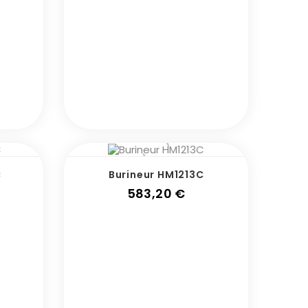
C
Burineur HM1213C
x
Prix
583,20 €