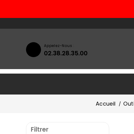
Appelez-Nous :
02.38.28.35.00
Accueil
Qui Sommes-Nous ?
Accueil
Out
Filtrer