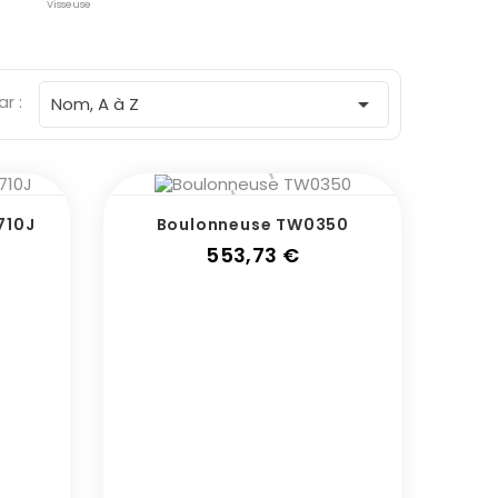
Visseuse
ar :

Nom, A à Z
710J
Boulonneuse TW0350
x
Prix
553,73 €