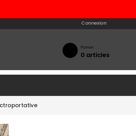
Connexion
Panier:
0
articles

ctroportative