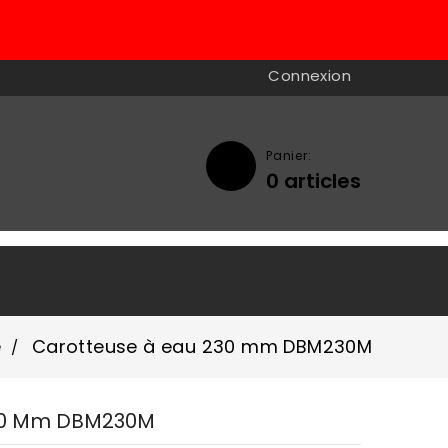
Connexion
Panier:
0
articles

e
Carotteuse à eau 230 mm DBM230M
230 Mm DBM230M