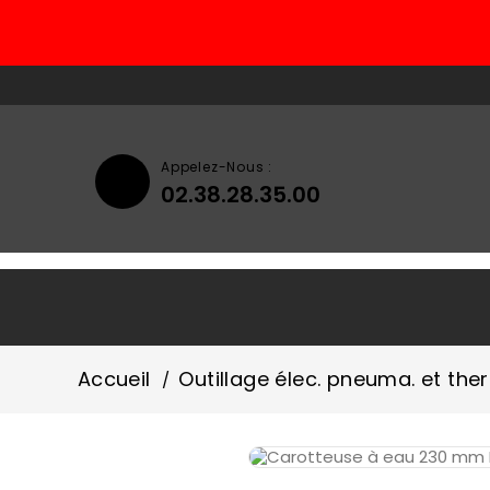
Appelez-Nous :
02.38.28.35.00
Accueil
Qui Sommes-Nous ?
Accueil
Outillage élec. pneuma. et the