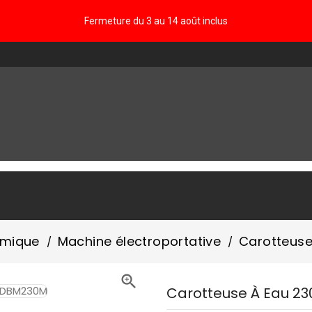
Fermeture du 3 au 14 août inclus
FAQ
rmique
Machine électroportative
Carotteus

Carotteuse À Eau 