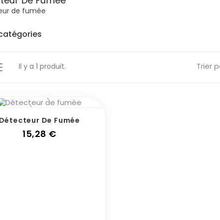
teur De Fumée
eur de fumée
catégories
Trier p
Il y a 1 produit.
Détecteur De Fumée
Prix
15,28 €