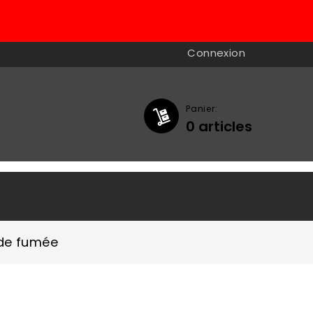
Connexion
Panier:
0
articles

 de fumée