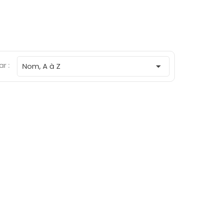
ar :

Nom, A à Z