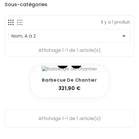
Fabricants
Sous-catégories
Il y a 1 produit.
En Stock
1

Nom, A à Z
Affichage 1-1 de 1 article(s)
Barbecue De Chantier
Prix
321,90 €
Affichage 1-1 de 1 article(s)