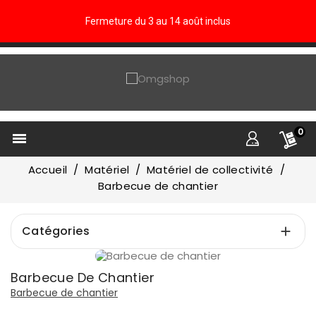
Fermeture du 3 au 14 août inclus
0

Accueil
Matériel
Matériel de collectivité
Barbecue de chantier
Catégories

Prix
Barbecue De Chantier
€
€
Barbecue de chantier