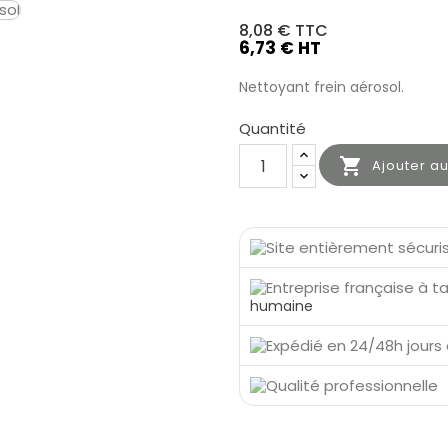
8,08 €
TTC
6,73 € HT
Nettoyant frein aérosol.
Quantité

Ajouter a
humaine