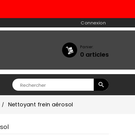
Connexion
Panier:
0
articles

Nettoyant frein aérosol
sol