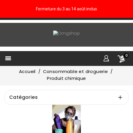
Fermeture du 3 au 14 août inclus
0

Accueil
Consommable et droguerie
Produit chimique
Catégories

Prix
€
€