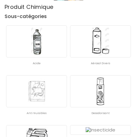
Fabricants
Produit Chimique
Sous-catégories
En Stock
49
Acide
Aérosol Divers
Anti Nuisibles
Desodorisant