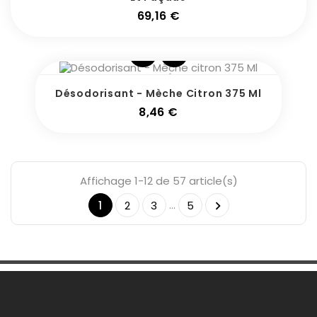
Prix
69,16 €
Désodorisant - Mèche Citron 375 Ml
Prix
8,46 €
Affichage 1-12 de 57 article(s)
…
1
2
3
5

Une Question ?
