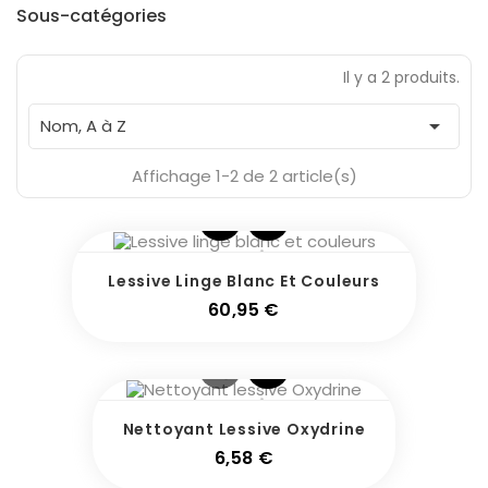
Fabricants
Sous-catégories
Il y a 2 produits.
En Stock
1

Nom, A à Z
Affichage 1-2 de 2 article(s)
Lessive Linge Blanc Et Couleurs
Prix
60,95 €
Nettoyant Lessive Oxydrine
Prix
6,58 €