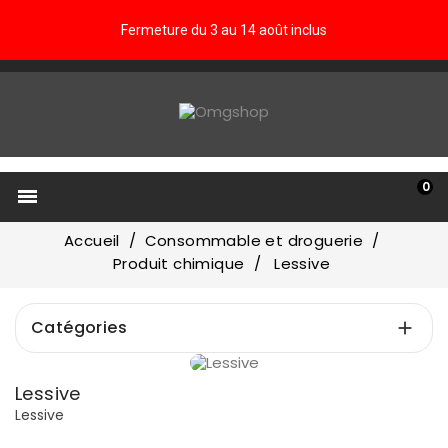
Fermeture du 3 au 14 août inclus
0

Accueil
Consommable et droguerie
Produit chimique
Lessive
Catégories

Prix
Lessive
€
€
Lessive