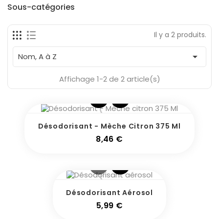
Fabricants
Sous-catégories
Il y a 2 produits.
En Stock
1

Nom, A à Z
Affichage 1-2 de 2 article(s)
Désodorisant - Mèche Citron 375 Ml
Prix
8,46 €
Désodorisant Aérosol
Prix
5,99 €