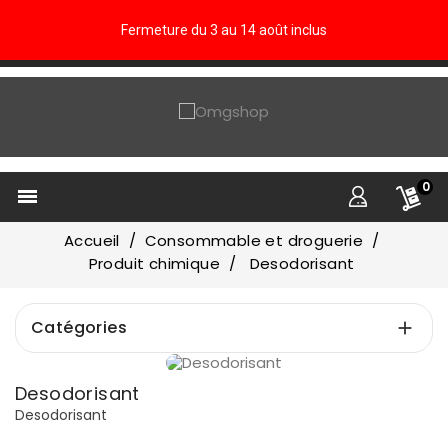
Fermeture du 3 au 14 août inclus
0

Accueil
Consommable et droguerie
Produit chimique
Desodorisant
Catégories

Prix
Desodorisant
€
€
Desodorisant