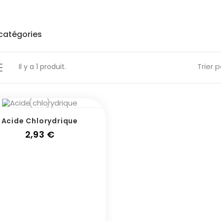
catégories
Trier p
Il y a 1 produit.
Acide Chlorydrique
Prix
2,93 €