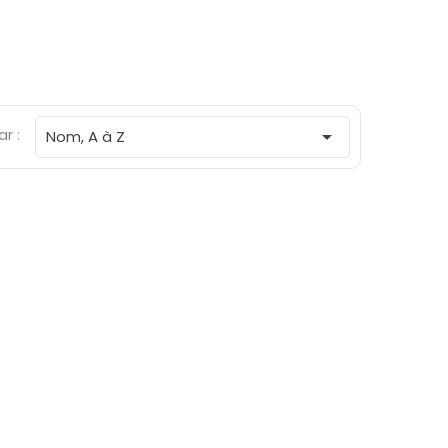
ar :

Nom, A à Z