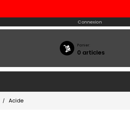
Connexion
Panier:
0
articles

Acide