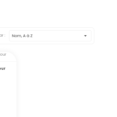
ar :

Nom, A à Z
our