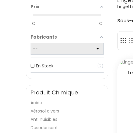
Linge
Lingett
Prix
Sous-
€
€
Fabricants
En Stock
2
Li
Produit Chimique
Acide
Aérosol divers
Anti nuisibles
Desodorisant