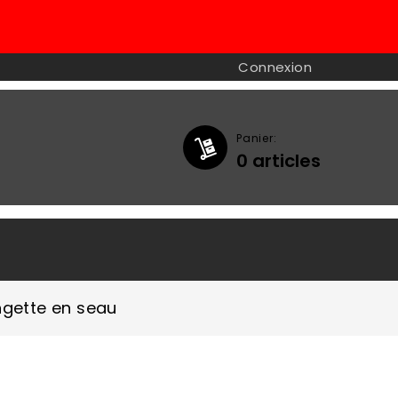
Connexion
Panier:
0
articles

ngette en seau