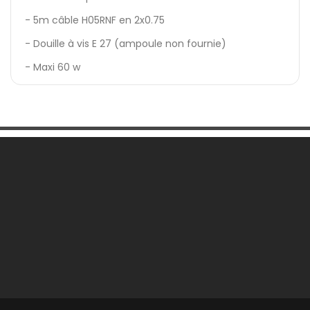
- 5m câble H05RNF en 2x0.75
- Douille à vis E 27 (ampoule non fournie)
- Maxi 60 w
Une Question ?

Notre Société

Votre Compte

Informations
