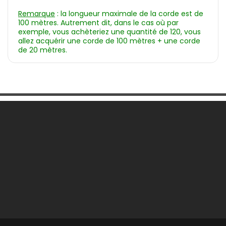
Remarque
: la longueur maximale de la corde est de
100 mètres. Autrement dit, dans le cas où par
exemple, vous achèteriez une quantité de 120, vous
allez acquérir une corde de 100 mètres + une corde
de 20 mètres.
Une Question ?

Notre Société

Votre Compte

Informations
