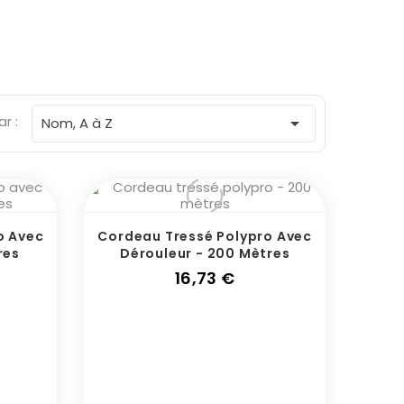
ar :

Nom, A à Z
o Avec
Cordeau Tressé Polypro Avec
res
Dérouleur - 200 Mètres
Prix
16,73 €