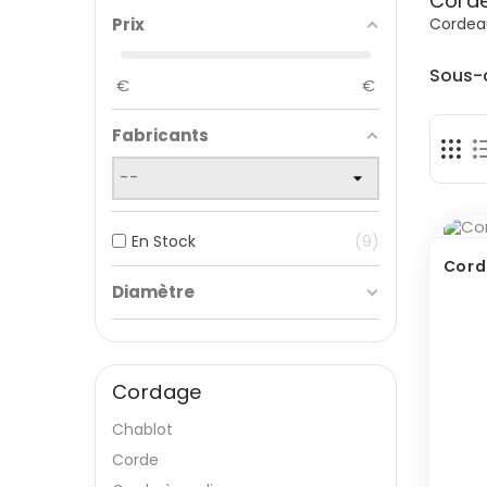
Corde
Cordeau
Prix
Sous-
€
€
Fabricants
En Stock
9
Cord
Diamètre
Cordage
Chablot
Corde