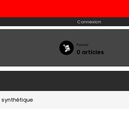
Connexion
Panier:
0
articles

 synthétique