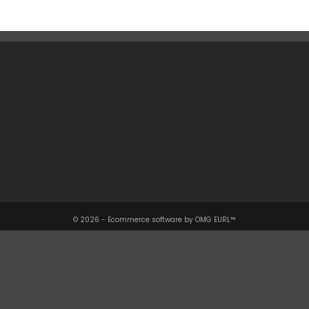
Une Question ?

Notre Société

Votre Compte

Informations

© 2026 - Ecommerce software by OMG EURL™