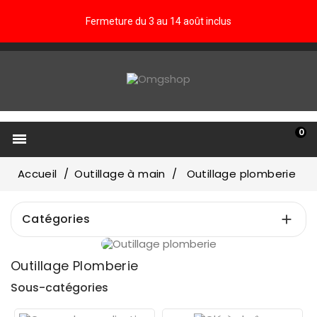
Fermeture du 3 au 14 août inclus
0

Accueil
Outillage à main
Outillage plomberie
Catégories

Prix
Outillage Plomberie
€
€
Sous-catégories
Fabricants