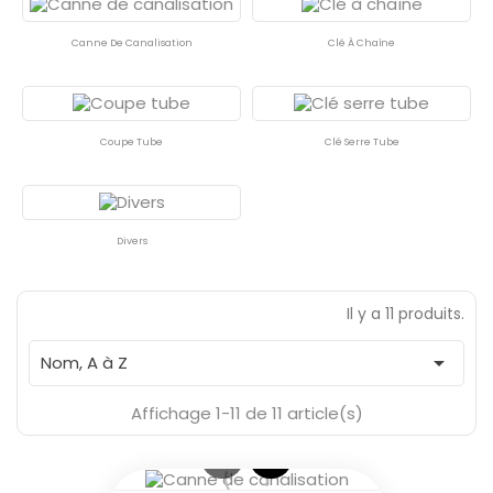
Canne De Canalisation
Clé À Chaîne
En Stock
10
Coupe Tube
Clé Serre Tube
Divers
Il y a 11 produits.

Nom, A à Z
Affichage 1-11 de 11 article(s)