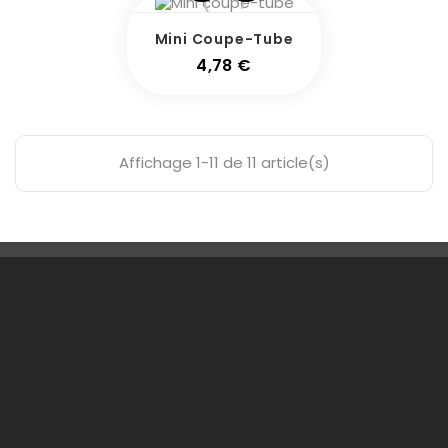
Mini Coupe-Tube
Prix
4,78 €
Affichage 1-11 de 11 article(s)
Une Question ?

Notre Société

Votre Compte

Informations
