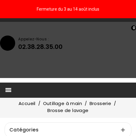
Fermeture du 3 au 14 août inclus
0
Appelez-Nous :
02.38.28.35.00

Accueil
Outillage à main
Brosserie
Brosse de lavage
Catégories
