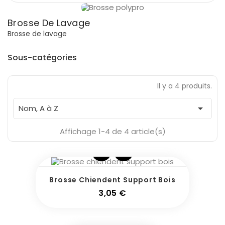
Prix
Brosse De Lavage
€
€
Brosse de lavage
Fabricants
Sous-catégories
Il y a 4 produits.
En Stock
3

Nom, A à Z
Affichage 1-4 de 4 article(s)
Brosse Chiendent Support Bois
Prix
3,05 €