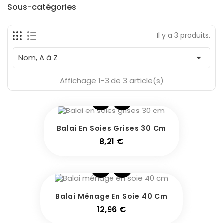
Fabricants
Sous-catégories
Il y a 3 produits.
En Stock
3

Nom, A à Z
Affichage 1-3 de 3 article(s)
Balai En Soies Grises 30 Cm
Prix
8,21 €
Balai Ménage En Soie 40 Cm
Prix
12,96 €