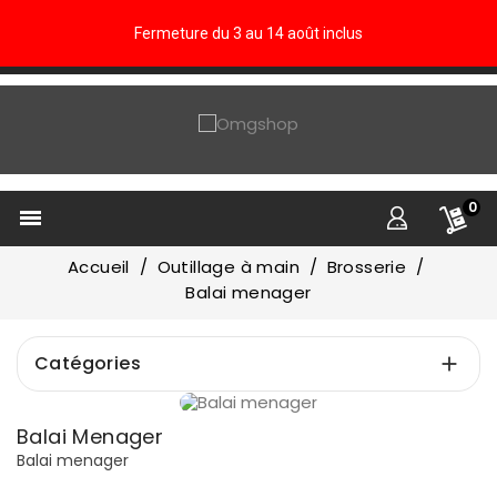
Fermeture du 3 au 14 août inclus
0

Accueil
Outillage à main
Brosserie
Balai menager
Catégories

Prix
Balai Menager
€
€
Balai menager