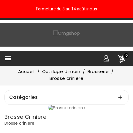
Fermeture du 3 au 14 août inclus
0

Accueil
Outillage à main
Brosserie
Brosse criniere
Catégories

Prix
Brosse Criniere
€
€
Brosse criniere