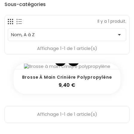
Fabricants
Sous-catégories
Il y a 1 produit.
En Stock
1

Nom, A à Z
Affichage 1-1 de 1 article(s)
Brosse À Main Crinière Polypropylène
Prix
9,40 €
Affichage 1-1 de 1 article(s)