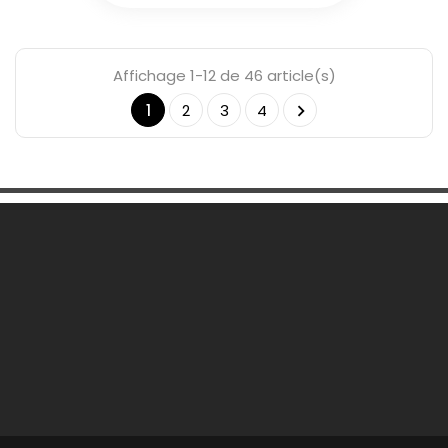
Affichage 1-12 de 46 article(s)
1
2
3
4

Une Question ?

Notre Société

Votre Compte

Informations
