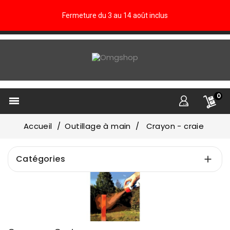
Fermeture du 3 au 14 août inclus
0

Accueil
Outillage à main
Crayon - craie
Catégories

Prix
€
€
Fabricants