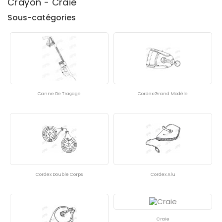
Crayon - Craie
Sous-catégories
En Stock
44
Canne De Traçage
Cordex Grand Modèle
Cordex Double Corps
Cordex Alu
Craie