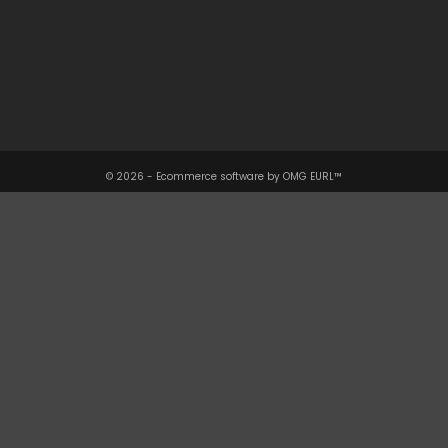
Notre Société

Votre Compte

Informations

© 2026 - Ecommerce software by OMG EURL™