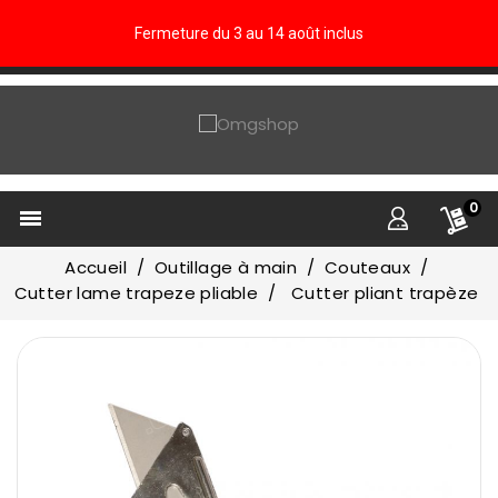
Fermeture du 3 au 14 août inclus
0

Accueil
Outillage à main
Couteaux
Cutter lame trapeze pliable
Cutter pliant trapèze