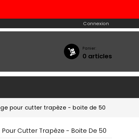
Connexion
Panier:
0
articles

e pour cutter trapèze - boite de 50
our Cutter Trapèze - Boite De 50