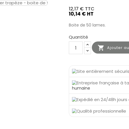
12,17 €
TTC
10,14 € HT
Boite de 50 lames.
Quantité

Ajouter a
humaine