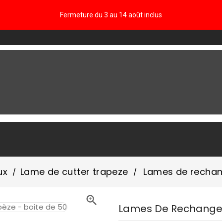
Fermeture du 3 au 14 août inclus
FAQ
ux
Lame de cutter trapeze
Lames de rechang

Lames De Rechange P