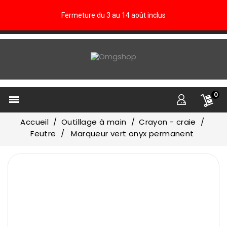
Fermeture du 3 au 14 août inclus
0

Accueil
Outillage à main
Crayon - craie
Feutre
Marqueur vert onyx permanent