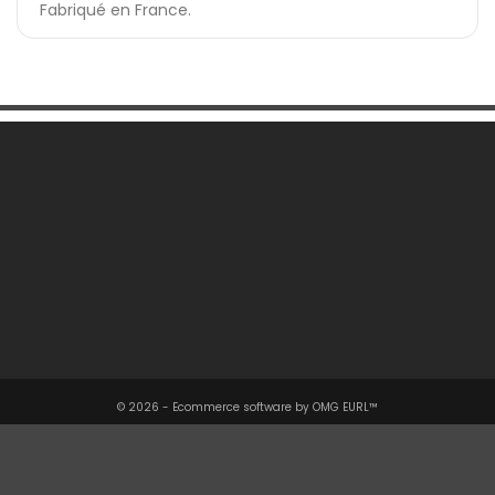
Fabriqué en France.
Une Question ?

Notre Société

Votre Compte

Informations

© 2026 - Ecommerce software by OMG EURL™