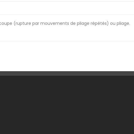
découpe (rupture par mouvements de pliage répétés) ou pliage.
 Société
Votre Compte
son
Informations personnelles
ons légales
Retours produit
tions générales de ventes
Commandes