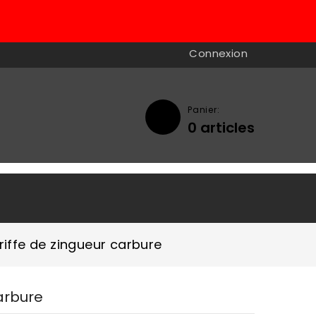
Connexion
Panier:
0
articles

riffe de zingueur carbure
arbure