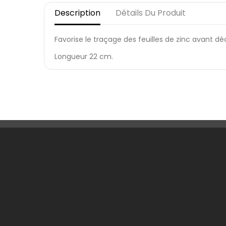
Description
Détails Du Produit
Favorise le traçage des feuilles de zinc avant 
Longueur 22 cm.
Une Question ?
Notre
Contactez-nous
Livrai
Foire aux questions
Menti
Condi