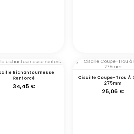
saille Bichantourneuse
Cisaille Coupe-Trou À 
Renforcé
275mm
Prix
34,45 €
Pri
25,06 €