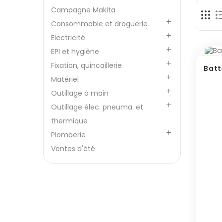
Campagne Makita

Consommable et droguerie

Electricité

EPI et hygiène

Fixation, quincaillerie
Batt

Matériel

Outillage à main

Outillage élec. pneuma. et
thermique

Plomberie
Ventes d'été