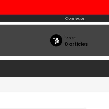
Connexion
Panier:
0
articles
