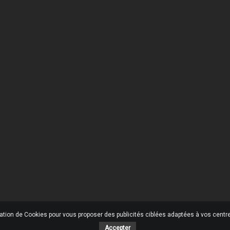
 Société
Votre Compte
son
Informations personnelles
ons légales
Retours produit
tions générales de ventes
Commandes
ommes-nous ?
Avoirs
ent sécurisé
Adresses
ctez-nous
Mes alertes
ins
u site
sation de Cookies pour vous proposer des publicités ciblées adaptées à vos centres
Accepter