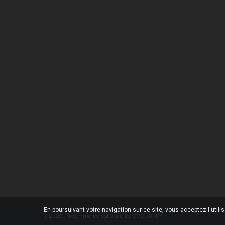
Une Question ?
Notre
Contactez-nous
Livrai
Foire aux questions
Menti
Condi
Qui s
Paiem
Conta
Magas
Plan d
En poursuivant votre navigation sur ce site, vous acceptez l'utili
© 2026 - Ecommerce software by OMG EURL™