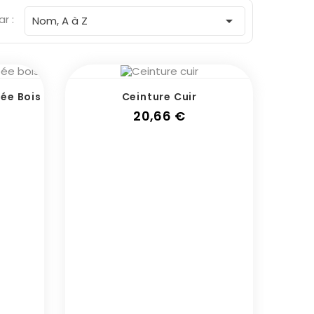
ar :

Nom, A à Z
ée Bois
Ceinture Cuir
Prix
20,66 €