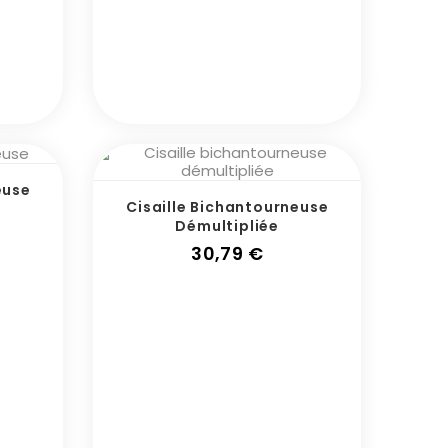
euse
Cisaille Bichantourneuse
Démultipliée
Prix
30,79 €