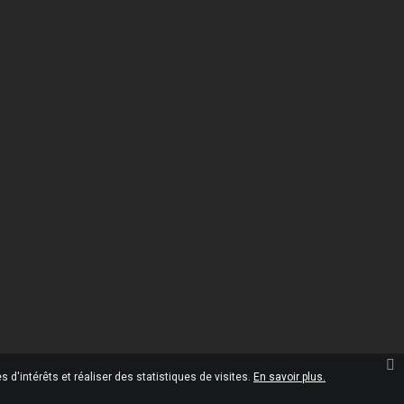
Informations
Omgshop

10 Rue Marcel Paul
45120 Châlette-sur-Loing
France
02.38.28.35.00

02.38.28.35.05

contact@omgshop.fr

 d'intérêts et réaliser des statistiques de visites.
En savoir plus.