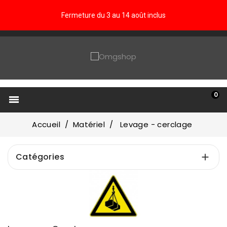
Fermeture du 3 au 14 août inclus
0

Accueil
Matériel
Levage - cerclage
Catégories

Prix
€
€
Fabricants