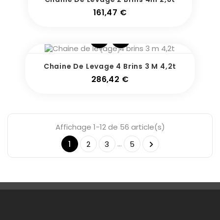
Prix
161,47 €
Pack
Chaine De Levage 4 Brins 3 M 4,2t
Prix
286,42 €
Affichage 1-12 de 56 article(s)
…
1
2
3
5

Une Question ?
