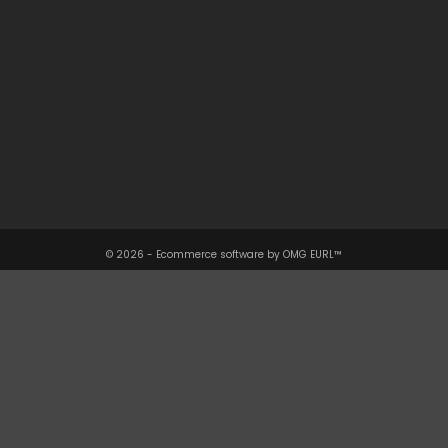
Une Question ?

Notre Société

Votre Compte

Informations

© 2026 - Ecommerce software by OMG EURL™