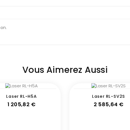
con.
Vous Aimerez Aussi
Laser RL-H5A
Laser RL-SV2S
Prix
Pr
1 205,82 €
2 585,64 €