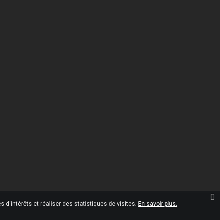
Informations
Omgshop

10 Rue Marcel Paul
45120 Châlette-sur-Loing
France
02.38.28.35.00

02.38.28.35.05

contact@omgshop.fr

 d'intérêts et réaliser des statistiques de visites.
En savoir plus.