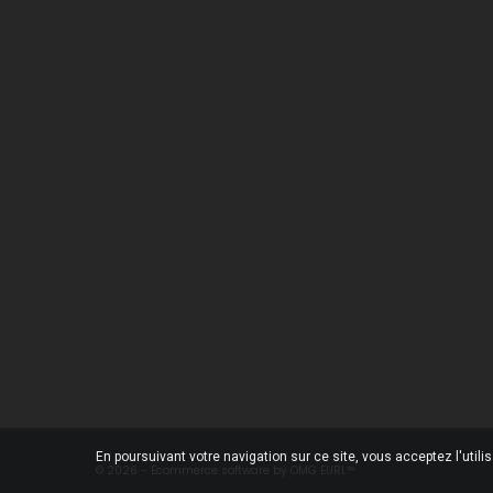
Une Question ?
Notre
Contactez-nous
Livrai
Foire aux questions
Menti
Condi
Qui s
Paiem
Conta
Magas
Plan d
En poursuivant votre navigation sur ce site, vous acceptez l'utili
© 2026 - Ecommerce software by OMG EURL™