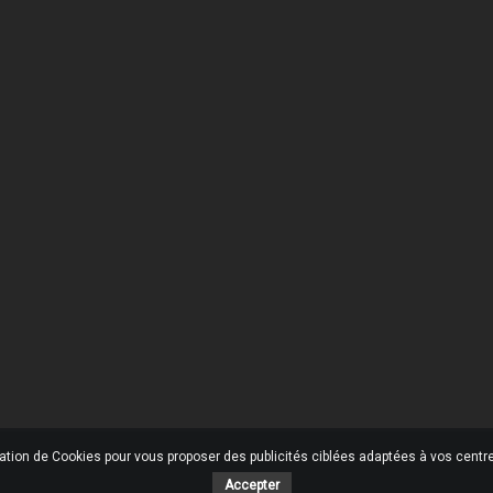
 Société
Votre Compte
son
Informations personnelles
ons légales
Retours produit
tions générales de ventes
Commandes
ommes-nous ?
Avoirs
ent sécurisé
Adresses
ctez-nous
Mes alertes
ins
u site
sation de Cookies pour vous proposer des publicités ciblées adaptées à vos centres
Accepter