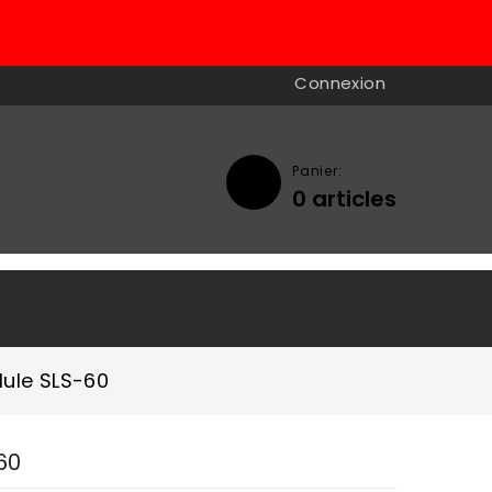
Connexion
Panier:
0
articles

lule SLS-60
60