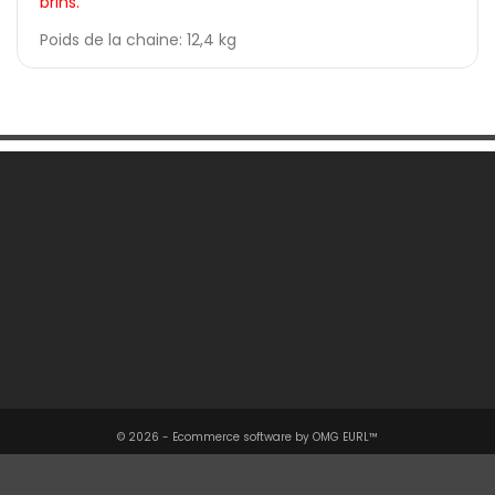
brins.
Poids de la chaine: 12,4 kg
Une Question ?

Notre Société

Votre Compte

Informations

© 2026 - Ecommerce software by OMG EURL™