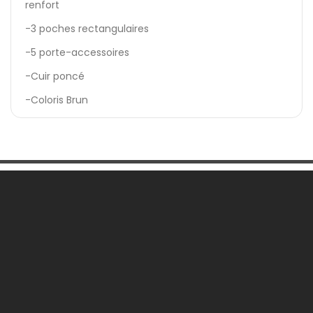
renfort
-3 poches rectangulaires
-5 porte-accessoires
-Cuir poncé
-Coloris Brun
Une Question ?

Notre Société

Votre Compte

Informations
