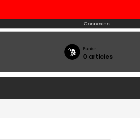
Connexion
Panier:
0
articles

a