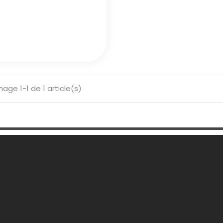
hage 1-1 de 1 article(s)
 Société
Votre Compte
son
Informations personnelles
ons légales
Retours produit