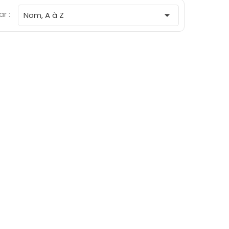
ar :

Nom, A à Z