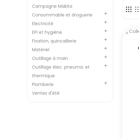
Campagne Makita

Consommable et droguerie

Electricité

EPI et hygiène

Fixation, quincaillerie

Matériel

Outillage à main

Outillage élec. pneuma. et
thermique

Plomberie
Ventes d'été