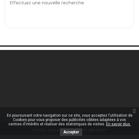
Effectuez une nouvelle recherche

Une Question ?

Notre Société

Votre Compte

Informations

En poursuivant votre navigation sur ce site, vous acceptez l'utilisation de
Cookies pour vous proposer des publicités ciblées adaptées à vos
centres d'intérêts et réaliser des statistiques de visites.
En savoir plus.
© 2026 - Ecommerce software by OMG EURL™
Accepter