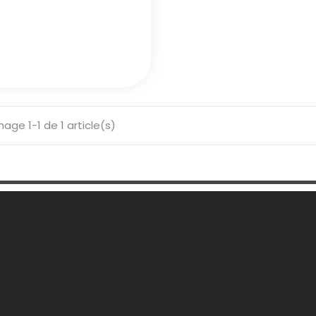
hage 1-1 de 1 article(s)
 Société
Votre Compte
son
Informations personnelles
ons légales
Retours produit