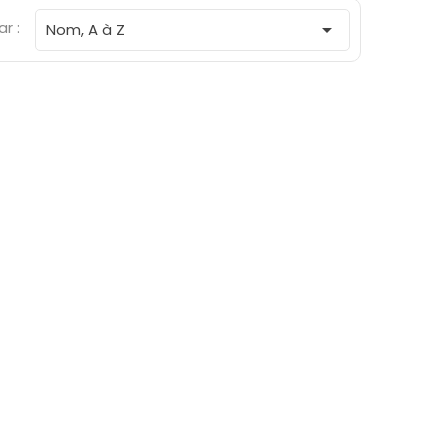
ar :

Nom, A à Z