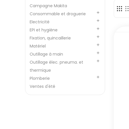
Campagne Makita

Consommable et droguerie

Electricité

EPI et hygiène

Fixation, quincaillerie

Matériel

Outillage à main

Outillage élec. pneuma. et
thermique

Plomberie
Ventes d'été