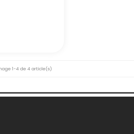
hage 1-4 de 4 article(s)
 Société
Votre Compte