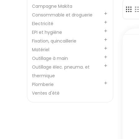
Campagne Makita

Consommable et droguerie

Electricité

EPI et hygiène

Fixation, quincaillerie

Matériel

Outillage à main

Outillage élec. pneuma. et
thermique

Plomberie
Ventes d'été