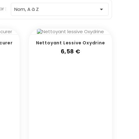
ar :

Nom, A à Z
curer
Nettoyant Lessive Oxydrine
Prix
6,58 €