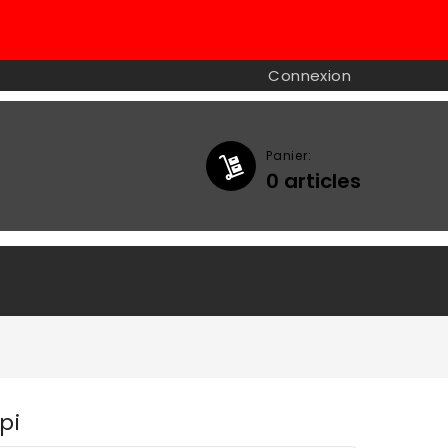
Connexion
Panier:
0
articles

pi