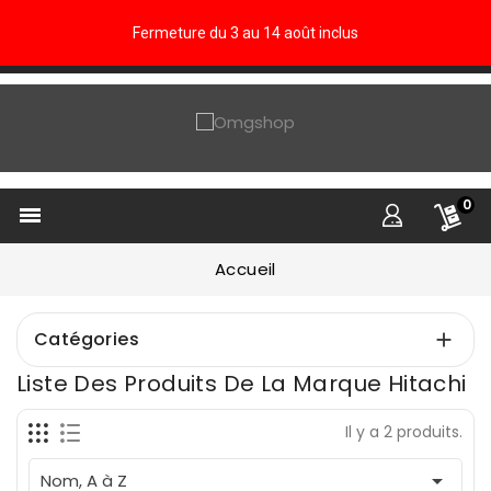
Fermeture du 3 au 14 août inclus
0

Accueil
Catégories

Liste Des Produits De La Marque Hitachi
Il y a 2 produits.

Nom, A à Z